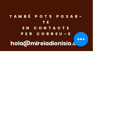
TAMBÉ POTS POSAR-
TE
EN CONTACTE
PER CORREU-E
hola@mireiadionisio.cat
Correu-e
Home
Sobre mi
Programa
Notícies
Agenda
Galeria
Accessibilitat