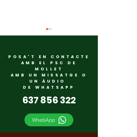
POSA'T EN CONTACTE
AMB EL PSC DE
MOLLET
AMB UN MISSATGE O
‘’Nosaltres no
Homenatge i d
UN ÀUDIO
governem ni a cop de
El PSC de Moll
DE WHATSAPP
titular ni a base de
recorda els v
637 856 322
crits. Ho fem amb
assassinats p
rigor, planifi cació i
nazisme
sentit de ciutat’’
WhatsApp