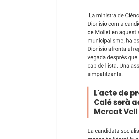
 La ministra de Ciència i Innovació, Diana Morant, participarà de la presentació de Mireia 
Dionisio com a candid
de Mollet en aquest a
municipalisme, ha es
Dionisio afronta el r
vegada després que el
cap de llista. Una as
simpatitzants. 
L'acte de p
Calé serà aq
Mercat Vell
La candidata socialis