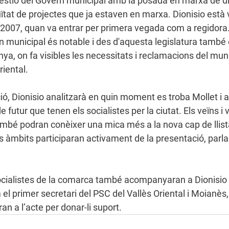
gestió del Govern municipal amb la posada en marxa de di
inuïtat de projectes que ja estaven en marxa. Dionisio està 
 2007, quan va entrar per primera vegada com a regidora.
 municipal és notable i des d'aquesta legislatura també 
a, on fa visibles les necessitats i reclamacions del munici
iental. 
ió, Dionisio analitzarà en quin moment es troba Mollet i 
e futur que tenen els socialistes per la ciutat. Els veïns i
també podran conèixer una mica més a la nova cap de llis
 àmbits participaran activament de la presentació, parlan
 
socialistes de la comarca també acompanyaran a Dionisio 
 el primer secretari del PSC del Vallès Oriental i Moianès
an a l’acte per donar-li suport.