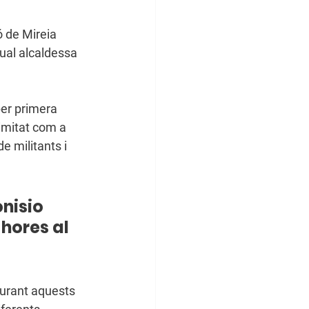
ual alcaldessa 
 
per primera 
imitat com a 
e militants i 
nisio 
hores al 
durant aquests 