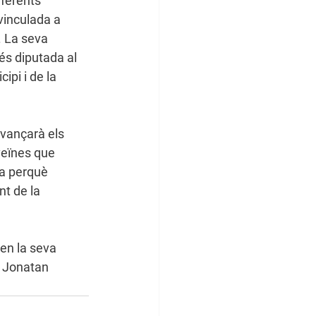
ferents 
vinculada a 
 La seva 
és diputada al 
pi i de la 
avançarà els 
 veïnes que 
ta perquè 
t de la 
en la seva 
, Jonatan 