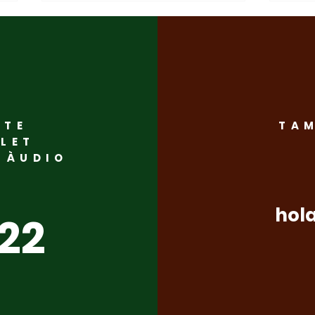
CTE
TAM
‘’Nosaltres no governem
Home
LLET
N ÀUDIO
ni a cop de titular ni a
PSC
base de crits. Ho fem
els 
amb rigor, planifi cació i
pel
hol
322
sentit de ciutat’’