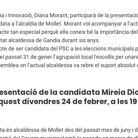
ata a l’alcaldia de Mollet. Morant vol acompanyar a l’act
cte tan especial perquè ella coneix bé la importància del
tat alcaldessa de Gandia durant sis anys. 
epte de ser candidata del PSC a les eleccions municipals 
 passat 31 de gener l’agrupació local l’escollís per unan
semblea on l’actual alcaldessa va rebre el suport absolut d
resentació de la candidata Mireia Dio
uest divendres 24 de febrer, a les 19 
 
ta és alcaldessa de Mollet des del passat mes de juny i 