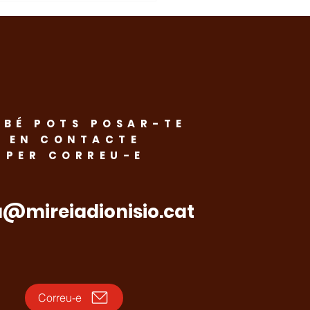
BÉ POTS POSAR-TE
natge i dignitat: El
EN CONTACTE
PER CORREU-E
 de Mollet recorda
veïns assassinats
 nazisme
a@mireiadionisio.cat
Correu-e