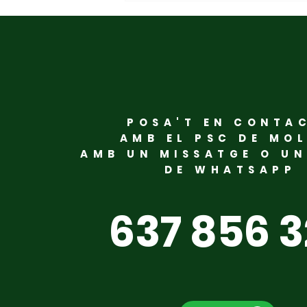
POSA'T EN CONTA
Mollet acull la
AMB EL PSC DE MO
AMB UN MISSATGE O U
constitució del Consell
DE WHATSAPP
LGTBI del PSC del Vallès
Oriental
637 856 