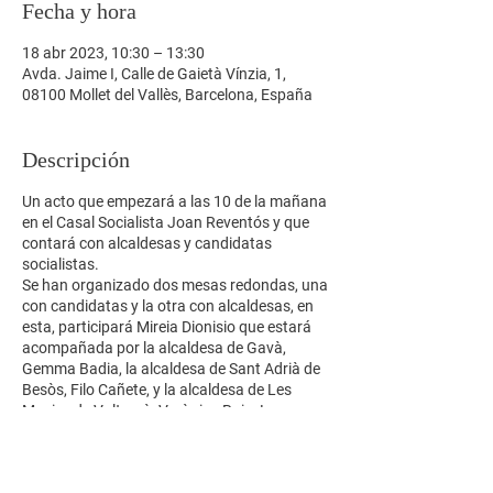
Fecha y hora
18 abr 2023, 10:30 – 13:30
Avda. Jaime I, Calle de Gaietà Vínzia, 1,
08100 Mollet del Vallès, Barcelona, España
Descripción
Un acto que empezará a las 10 de la mañana
en el Casal Socialista Joan Reventós y que
contará con alcaldesas y candidatas
socialistas.
Se han organizado dos mesas redondas, una
con candidatas y la otra con alcaldesas, en
esta, participará Mireia Dionisio que estará
acompañada por la alcaldesa de Gavà,
Gemma Badia, la alcaldesa de Sant Adrià de
Besòs, Filo Cañete, y la alcaldesa de Les
Masies de Voltregà, Verònica Ruiz. La mesa
de debate estará moderada por Pilar Díaz,
alcaldesa de Esplugues de Llobregat.
La clausura de la jornada correrá a cargo del