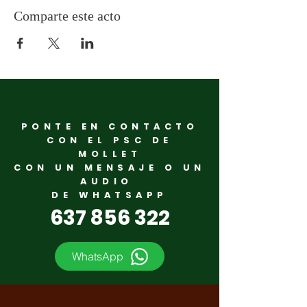
primer secretario del PSC, Salvador Illa, la
ministra de Transportes, Movilidad y Agenda
Comparte este acto
Urbana, Raquel Sánchez, y la presidenta del
Congreso de los Diputados, Meritxell Batet.
El acto se podrá seguir en directo por el canal
de
Youtube del PSCtv
.
PONTE EN CONTACTO
CON EL PSC DE
MOLLET
CON UN MENSAJE O UN
AUDIO
DE WHATSAPP
637 856 322
WhatsApp