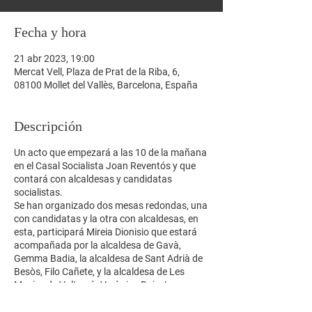
Fecha y hora
21 abr 2023, 19:00
Mercat Vell, Plaza de Prat de la Riba, 6,
08100 Mollet del Vallès, Barcelona, España
Descripción
Un acto que empezará a las 10 de la mañana
en el Casal Socialista Joan Reventós y que
contará con alcaldesas y candidatas
socialistas.
Se han organizado dos mesas redondas, una
con candidatas y la otra con alcaldesas, en
esta, participará Mireia Dionisio que estará
acompañada por la alcaldesa de Gavà,
Gemma Badia, la alcaldesa de Sant Adrià de
Besòs, Filo Cañete, y la alcaldesa de Les
Masies de Voltregà, Verònica Ruiz. La mesa
de debate estará moderada por Pilar Díaz,
alcaldesa de Esplugues de Llobregat.