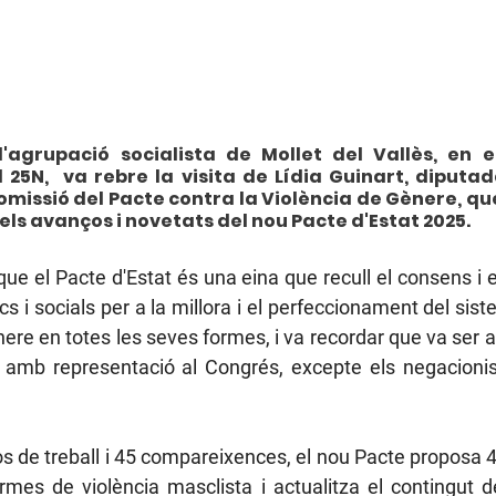
 l'agrupació socialista de Mollet del Vallès, en e
 25N,  va rebre la visita de Lídia Guinart, diputad
omissió del Pacte contra la Violència de Gènere, qu
els avanços i novetats del nou Pacte d'Estat 2025.
que el Pacte d'Estat és una eina que recull el consens i 
ics i socials per a la millora i el perfeccionament del sist
nere en totes les seves formes, i va recordar que va ser a
s amb representació al Congrés, excepte els negacionist
 de treball i 45 compareixences, el nou Pacte proposa 
ormes de violència masclista i actualitza el contingut de