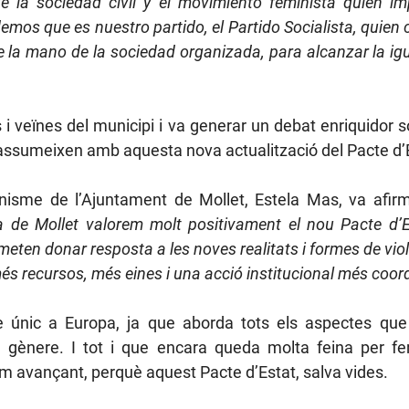
e la sociedad civil y el movimiento feminista quien im
emos que es nuestro partido, el Partido Socialista, quien 
 la mano de la sociedad organizada, para alcanzar la igu
s i veïnes del municipi i va generar un debat enriquidor so
ssumeixen amb aquesta nova actualització del Pacte d’E
nisme de l’Ajuntament de Mollet, Estela Mas, va afir
ta de Mollet valorem molt positivament el nou Pacte d’Es
eten donar resposta a les noves realitats i formes de viol
és recursos, més eines i una acció institucional més coo
e únic a Europa, ja que aborda tots els aspectes que
 gènere. I tot i que encara queda molta feina per fer,
em avançant, perquè aquest Pacte d’Estat, salva vides.