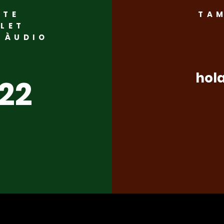
CTE
TAM
‘’Nosaltres no governem
Home
LLET
N ÀUDIO
ni a cop de titular ni a
PSC
base de crits. Ho fem
els 
amb rigor, planifi cació i
pel
hol
322
sentit de ciutat’’