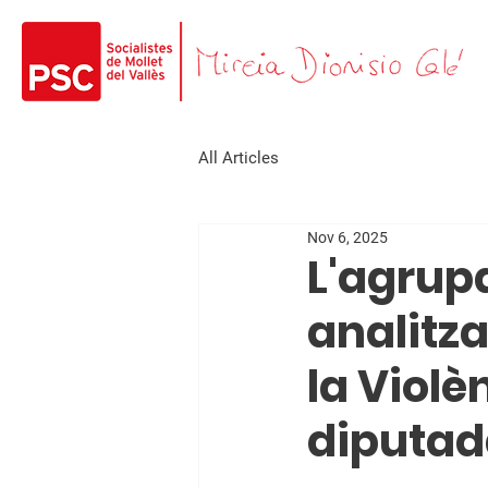
All Articles
Nov 6, 2025
L'agrupa
analitza
la Violè
diputad