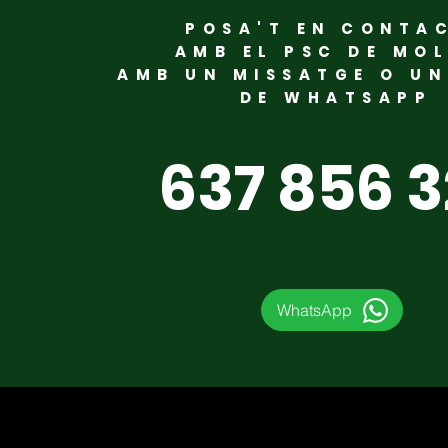
POSA'T EN CONTA
Mollet acull la
AMB EL PSC DE MO
AMB UN MISSATGE O U
constitució del Consell
DE WHATSAPP
LGTBI del PSC del Vallès
Oriental
637 856 
WhatsApp