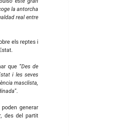
pulsó este gran 
coge la antorcha 
aldad real entre 
bre els reptes i 
stat.
mar que 
“
Des de 
tat i les seves 
ència masclista, 
rdinada
”.
 poden generar 
 des del partit 