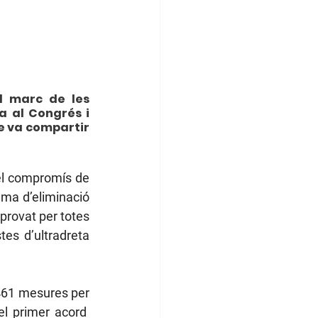
l marc de les 
a al Congrés i 
e va compartir 
el compromís de 
ema d’eliminació 
provat per totes 
es d’ultradreta 
461 mesures per 
l primer acord  