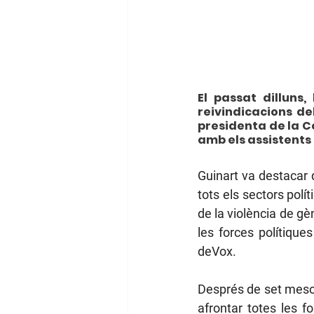
El passat dilluns,
reivindicacions del
presidenta de la C
amb els assistents 
Guinart va destacar 
tots els sectors polít
de la violència de gè
les forces polítique
deVox.
Després de set mesos
afrontar totes les f