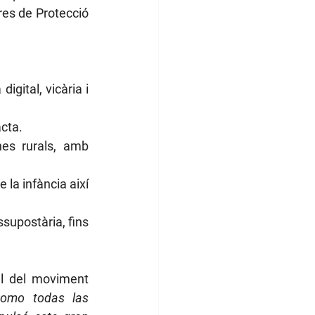
es de Protecció 
gital, vicària i 
acta.
es rurals, amb 
la infància així 
upostària, fins 
al del moviment 
Como todas las 