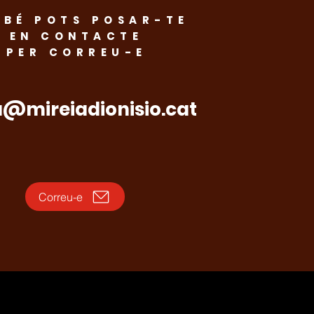
BÉ POTS POSAR-TE
natge i dignitat: El
EN CONTACTE
PER CORREU-E
 de Mollet recorda
veïns assassinats
 nazisme
a@mireiadionisio.cat
Correu-e