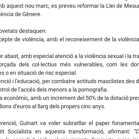
mb aquest nou marc, es preveu reformar la Llei de Mesur
olència de Gènere. 
novetats destaquen:
cepte de violència, amb el reconeixement de la violència di
 abast, amb especial atenció a la violència sexual i la tr
orçada dels col·lectius més vulnerables, com les don
s o en situació de risc especial.
enció i l’educació, per combatre actituds masclistes des de 
trol de l’accés dels menors a la pornografia.
s econòmic, amb un increment del 50% de la dotació press
lions d’euros al llarg dels propers cinc anys.
rvenció, Guinart va voler subratllar el paper fonament
tit Socialista en aquesta transformació, afirmant:
“