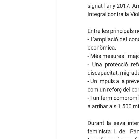
signat l'any 2017. A
Integral contra la Vi
Entre les principals 
- L’ampliació del con
econòmica.
- Més mesures i major
- Una protecció ref
discapacitat, migrade
- Un impuls a la prev
com un reforç del con
- I un ferm compromí
a arribar als 1.500 mi
Durant la seva inte
feminista i del Par