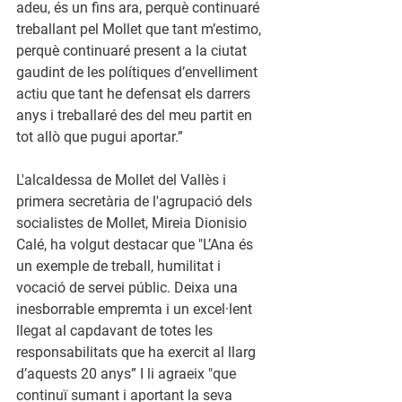
adeu, és un fins ara, perquè continuaré 
treballant pel Mollet que tant m’estimo, 
perquè continuaré present a la ciutat 
gaudint de les polítiques d’envelliment 
actiu que tant he defensat els darrers 
anys i treballaré des del meu partit en 
tot allò que pugui aportar.”
L'alcaldessa de Mollet del Vallès i 
primera secretària de l'agrupació dels 
socialistes de Mollet, Mireia Dionisio 
Calé, ha volgut destacar que
 "L’Ana és 
un exemple de treball, humilitat i 
vocació de servei públic. Deixa una 
inesborrable empremta i un excel·lent 
llegat al capdavant de totes les 
responsabilitats que ha exercit al llarg 
d’aquests 20 anys” 
I li agraeix
 "que 
continuï sumant i aportant la seva 