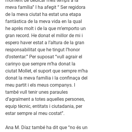
moment de dedicar més temps a la 
meva família”
 I ha afegit 
“ Ser regidora 
de la meva ciutat ha estat una etapa 
fantàstica de la meva vida en la qual 
he après molt i de la que m’emporto un 
gran record. He donat el millor de mi i 
espero haver estat a l’altura de la gran 
responsabilitat que he tingut l’honor 
d’ostentar.” 
Per suposat
 “vull agrair el 
carinyo que sempre m’ha donat la 
ciutat Mollet, el suport que sempre m’ha 
donat la meva família i la confinaça del 
meu partit i els meus companys. I 
també vull tenir unes paraules 
d’agraïment a totes aquelles persones, 
equip tècnic, entitats i ciutadania, per 
estar sempre al meu costat”.
Ana M. Díaz també ha dit que
 “no és un 