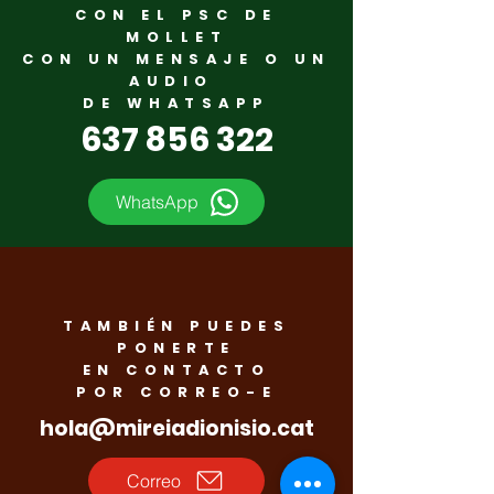
CON EL PSC DE
MOLLET
CON UN MENSAJE O UN
‘’Nosotros no
Homenaje y d
AUDIO
gobernamos ni a
El PSC de Moll
DE WHATSAPP
637 856 322
golpe de titular ni a
recuerda a lo
base de gritos. Lo
vecinos ases
hacemos con rigor,
por el nazism
WhatsApp
planifi cación y
sentido de ciudad’’
TAMBIÉN PUEDES
PONERTE
EN CONTACTO
POR CORREO-E
hola@mireiadionisio.cat
Correo